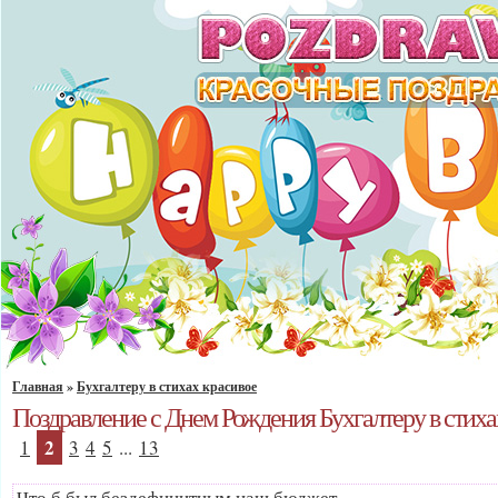
Главная
»
Бухгалтеру в стихах красивое
Поздравление с Днем Рождения Бухгалтеру в стиха
2
1
3
4
5
...
13
Что б был бездефицитным наш бюджет,