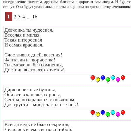
поздравление коллегам, друзьям, близким и дорогим вам людям. И будьт
станут. Они будут услышаны, поняты и оценены по достоинству именинник
1
2
3
4
...
16
Девчонка ты чудесная,
Весёлая и милая.
Такая интересная
И самая красивая.
Счастливых дней, везения!
Фантазии и творчества!
Ты сможешь без сомнения,
Достичь всего, что хочется!
Дарю я нежные бутоны,
Они все в капельках росы,
Сестра, поздравлю я с поклоном,
Для грусти – миг, счастью – часы!
Всегда ведь не было секретов,
Делились всем, сестра, с тобой,