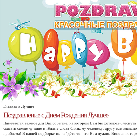
Главная
»
Лучшее
Поздравление с Днем Рождения Лучшее
Намечается важное для Вас событие, на котором Вам бы хотелось блеснуть
сказать самые лучшие и тёплые слова близкому человеку, другу или знакомо
проблема! В нашей подборке вы найдёте то, что Вам нужно. Виновник тор