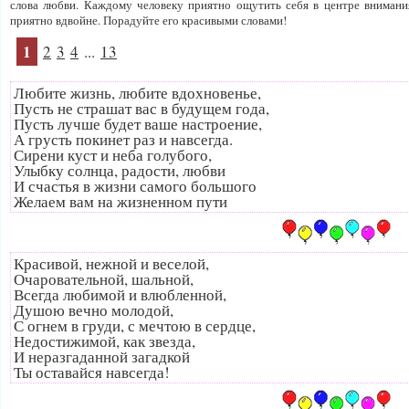
слова любви. Каждому человеку приятно ощутить себя в центре внимания
приятно вдвойне. Порадуйте его красивыми словами!
1
2
3
4
...
13
Любите жизнь, любите вдохновенье,
Пусть не страшат вас в будущем года,
Пусть лучше будет ваше настроение,
А грусть покинет раз и навсегда.
Сирени куст и неба голубого,
Улыбку солнца, радости, любви
И счастья в жизни самого большого
Желаем вам на жизненном пути
Красивой, нежной и веселой,
Очаровательной, шальной,
Всегда любимой и влюбленной,
Душою вечно молодой,
С огнем в груди, с мечтою в сердце,
Недостижимой, как звезда,
И неразгаданной загадкой
Ты оставайся навсегда!