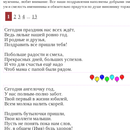
мужчины, любят внимание. Все наши поздравления наполнены добрыми эмо
ум и смелость именинника и обязательно придутся по душе виновнику торже
1
2
3
4
...
13
Сегодня праздник нас всех ждёт,
Ведь ляльке нашей ровно год.
И родные и друзья,
Поздравить все пришли тебя!
Побольше радости и смеха,
Прекрасных дней, больших успехов.
И что для счастья ещё надо
Чтоб мама с папой были рядом.
Сегодня ангелочку год,
У нас полным-полно забот.
Твой первый в жизни юбилей,
Всем молока налить скорей.
Поднять бутылочки пришли,
Твои коллеги малыши.
Пусть не понять пока нам слов,
Ну, в общем (Имя) будь здоров!