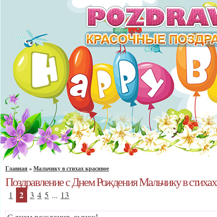
Главная
»
Мальчику в стихах красивое
Поздравление с Днем Рождения Мальчику в стихах
2
1
3
4
5
...
13
С днем рождения, сынок!