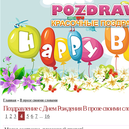
Главная
»
В прозе своими словами
Поздравление с Днем Рождения В прозе своими сл
4
1
2
3
5
6
7
...
16
Милая сестренка, пламенный привет!