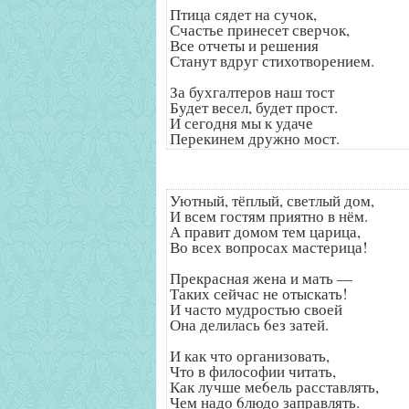
Птица сядет на сучок,
Счастье принесет сверчок,
Все отчеты и решения
Станут вдруг стихотворением.
За бухгалтеров наш тост
Будет весел, будет прост.
И сегодня мы к удаче
Перекинем дружно мост.
Уютный, тёплый, светлый дом,
И всем гостям приятно в нём.
А правит домом тем царица,
Во всех вопросах мастерица!
Прекрасная жена и мать —
Таких сейчас не отыскать!
И часто мудростью своей
Она делилась 6ез затей.
И как что организовать,
Что в философии читать,
Как лучше ме6ель расставлять,
Чем надо 6людо заправлять.