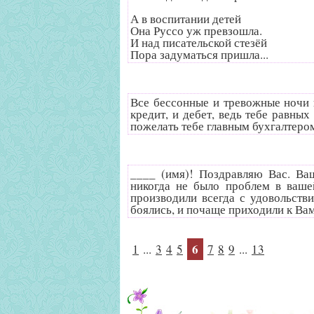
А в воспитании детей
Она Руссо уж превзошла.
И над писательской стезёй
Пора задуматься пришла...
Все бессонные и тревожные ночи 
кредит, и дебет, ведь тебе равны
пожелать тебе главным бухгалтеро
____ (имя)! Поздравляю Вас. Ваш
никогда не было проблем в ваше
производили всегда с удовольстви
боялись, и почаще приходили к Вам
6
1
...
3
4
5
7
8
9
...
13