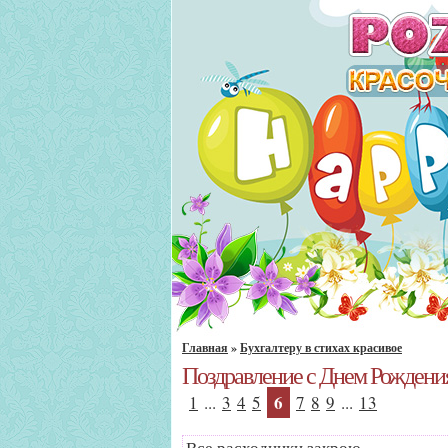
Главная
»
Бухгалтеру в стихах красивое
Поздравление с Днем Рождения
6
1
...
3
4
5
7
8
9
...
13
Все расходники закрою