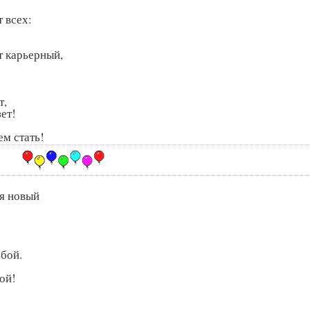
т всех:
т карьерный,
т,
зет!
ем стать!
я новый
ьбой.
ой!