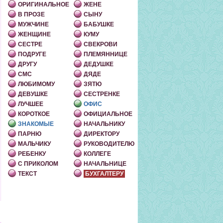
ОРИГИНАЛЬНОЕ
ЖЕНЕ
В ПРОЗЕ
СЫНУ
МУЖЧИНЕ
БАБУШКЕ
ЖЕНЩИНЕ
КУМУ
СЕСТРЕ
СВЕКРОВИ
ПОДРУГЕ
ПЛЕМЯННИЦЕ
ДРУГУ
ДЕДУШКЕ
СМС
ДЯДЕ
ЛЮБИМОМУ
ЗЯТЮ
ДЕВУШКЕ
СЕСТРЕНКЕ
ЛУЧШЕЕ
ОФИС
КОРОТКОЕ
ОФИЦИАЛЬНОЕ
ЗНАКОМЫЕ
НАЧАЛЬНИКУ
ПАРНЮ
ДИРЕКТОРУ
МАЛЬЧИКУ
РУКОВОДИТЕЛЮ
РЕБЕНКУ
КОЛЛЕГЕ
С ПРИКОЛОМ
НАЧАЛЬНИЦЕ
ТЕКСТ
БУХГАЛТЕРУ