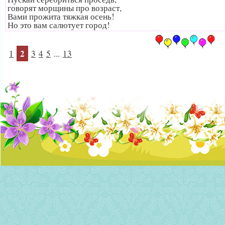
говорят морщины про возраст,
Вами прожита тяжкая осень!
Но это вам салютует город!
2
1
3
4
5
...
13