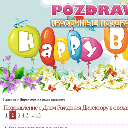
Главная
»
Директору в стихах красивое
Поздравление с Днем Рождения Директору в стиха
2
1
3
4
5
...
13
У Вас сегодня день рожденья,