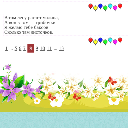
В том лесу растет малина,
А вон в том — грибочки.
Я желаю тебе баксов
Сколько там листочков.
8
1
...
5
6
7
9
10
11
...
13