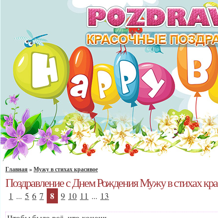
Главная
»
Мужу в стихах красивое
Поздравление с Днем Рождения Мужу в стихах кра
8
1
...
5
6
7
9
10
11
...
13
Чтобы было всё, что хочешь,