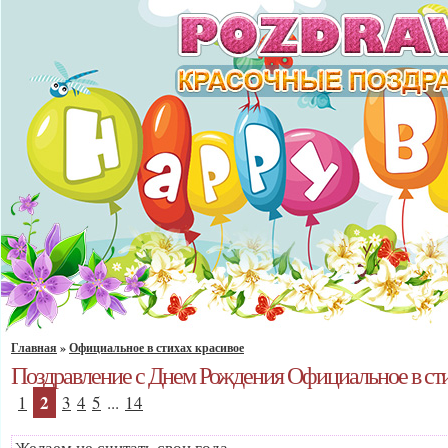
Главная
»
Официальное в стихах красивое
Поздравление с Днем Рождения Официальное в сти
2
1
3
4
5
...
14
Желаем не считать свои года,