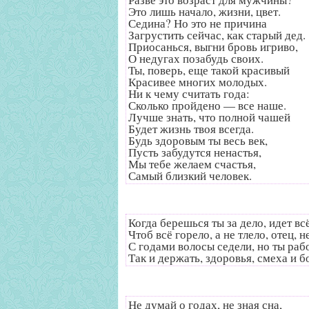
Это лишь начало, жизни, цвет.
Седина? Но это не причина
Загрустить сейчас, как старый дед.
Приосанься, выгни бровь игриво,
О недугах позабудь своих.
Ты, поверь, еще такой красивый
Красивее многих молодых.
Ни к чему считать года:
Сколько пройдено — все наше.
Лучше знать, что полной чашей
Будет жизнь твоя всегда.
Будь здоровым ты весь век,
Пусть забудутся ненастья,
Мы тебе желаем счастья,
Самый близкий человек.
Когда берешься ты за дело, идет вс
Чтоб всё горело, а не тлело, отец, 
С годами волосы седели, но ты рабо
Так и держать, здоровья, смеха и б
Не думай о годах, не зная сна,