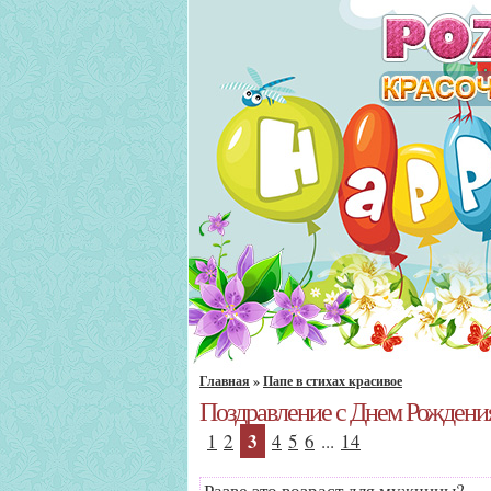
Главная
»
Папе в стихах красивое
Поздравление с Днем Рождения
3
1
2
4
5
6
...
14
Разве это возраст для мужчины?