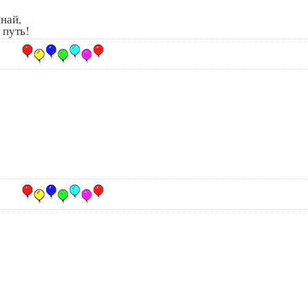
най,
 путь!