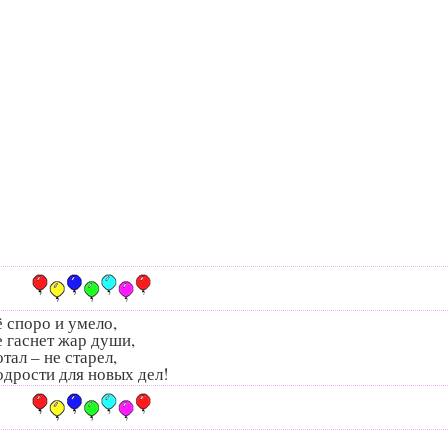
ё споро и умело,
не гаснет жар души,
тал – не старел,
одрости для новых дел!