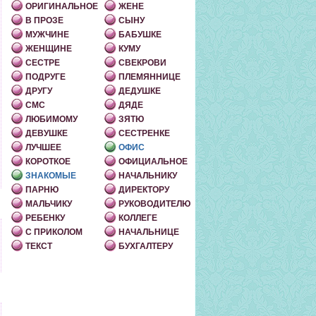
ОРИГИНАЛЬНОЕ
ЖЕНЕ
В ПРОЗЕ
СЫНУ
МУЖЧИНЕ
БАБУШКЕ
ЖЕНЩИНЕ
КУМУ
СЕСТРЕ
СВЕКРОВИ
ПОДРУГЕ
ПЛЕМЯННИЦЕ
ДРУГУ
ДЕДУШКЕ
СМС
ДЯДЕ
ЛЮБИМОМУ
ЗЯТЮ
ДЕВУШКЕ
СЕСТРЕНКЕ
ЛУЧШЕЕ
ОФИС
КОРОТКОЕ
ОФИЦИАЛЬНОЕ
ЗНАКОМЫЕ
НАЧАЛЬНИКУ
ПАРНЮ
ДИРЕКТОРУ
МАЛЬЧИКУ
РУКОВОДИТЕЛЮ
РЕБЕНКУ
КОЛЛЕГЕ
С ПРИКОЛОМ
НАЧАЛЬНИЦЕ
ТЕКСТ
БУХГАЛТЕРУ