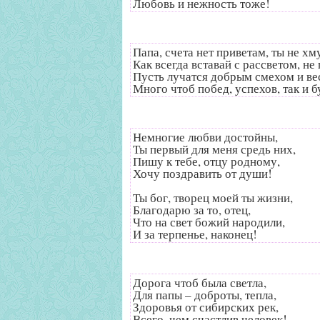
Любовь и нежность тоже!
Папа, счета нет приветам, ты не хму
Как всегда вставай с рассветом, не
Пусть лучатся добрым смехом и вес
Много чтоб побед, успехов, так и бу
Немногие любви достойны,
Ты первый для меня средь них,
Пишу к тебе, отцу родному,
Хочу поздравить от души!
Ты бог, творец моей ты жизни,
Благодарю за то, отец,
Что на свет божий народили,
И за терпенье, наконец!
Дорога чтоб была светла,
Для папы – доброты, тепла,
Здоровья от сибирских рек,
Всего, чем счастлив человек!