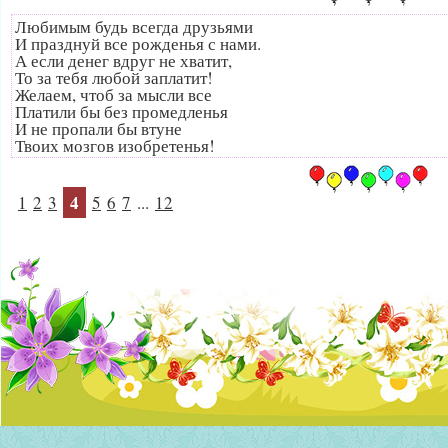
Любимым будь всегда друзьями
И празднуй все рожденья с нами.
А если денег вдруг не хватит,
То за тебя любой заплатит!
Желаем, чтоб за мысли все
Платили бы без промедленья
И не пропали бы втуне
Твоих мозгов изобретенья!
4
1
2
3
5
6
7
...
12