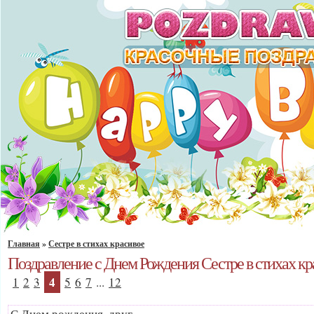
Главная
»
Сестре в стихах красивое
Поздравление с Днем Рождения Сестре в стихах кр
4
1
2
3
5
6
7
...
12
С Днем рождения, друг,