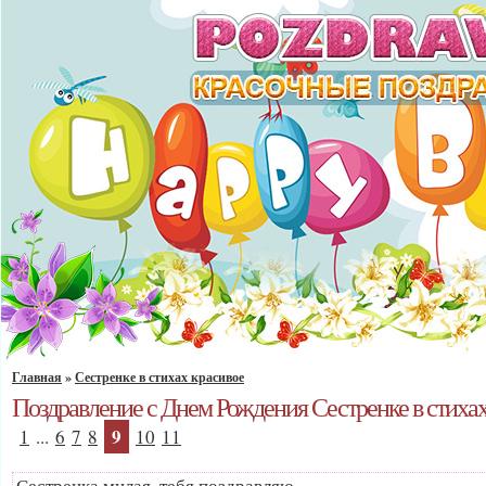
Главная
»
Сестренке в стихах красивое
Поздравление с Днем Рождения Сестренке в стихах
9
1
...
6
7
8
10
11
Сестренка милая, тебя поздравляю