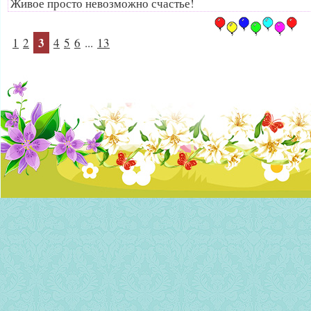
Живое просто невозможно счастье!
3
1
2
4
5
6
...
13