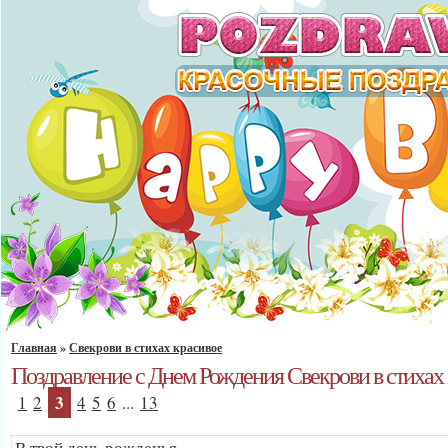
Главная
»
Свекрови в стихах красивое
Поздравление с Днем Рождения Свекрови в стихах
3
1
2
4
5
6
...
13
В твой день рожденья,