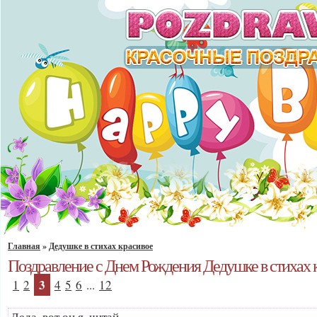
Главная
»
Дедушке в стихах красивое
Поздравление с Днем Рождения Дедушке в стихах 
3
1
2
4
5
6
...
12
Деда, вот он я, читай