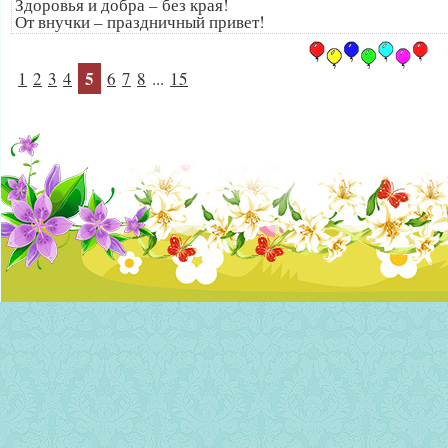
Здоровья и добра – без края!
От внучки – праздничный привет!
5
1
2
3
4
6
7
8
...
15