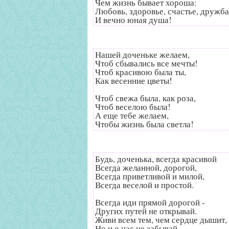
Чем жизнь бывает хороша:
Любовь, здоровье, счастье, дружба
И вечно юная душа!
Нашей доченьке желаем,
Чтоб сбывались все мечты!
Чтоб красивою была ты,
Как весенние цветы!
Чтоб свежа была, как роза,
Чтоб веселою была!
А еще тебе желаем,
Чтобы жизнь была светла!
Будь, доченька, всегда красивой
Всегда желанной, дорогой,
Всегда приветливой и милой,
Всегда веселой и простой.
Всегда иди прямой дорогой -
Других путей не открывай.
Живи всем тем, чем сердце дышит,
Но и о нас не забывай.