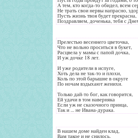
А тем, кто когда-то обидел, всем с
Не трать свои нервы напрасно, здо
Пусть жизнь твоя будет прекрасна,
Поздравляем, доченька, тебя с Дн
Прелестью весеннего цветочка,
Что не вольно проситься в букет,
Расцвела у мамы с папой дочка,
И уж дочке 18 лет.
И уже родители в испуге,
Хоть дела не так-то и плохи,
Коль по этой барышне в округе
По ночам вздыхают женихи.
Только дай-то бог, как говорится,
Ей удачи в том наверняка
Если уж не сказочного принца,
Так и ... не Ивана-дурака.
В нашем доме найден клад,
Вам такое и не снилось.