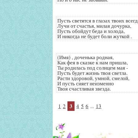
Пусть светятся в глазах твоих всегд
Лучи от счастья, милая дочурка,
Пусть обойдут беда и холода,
И никогда не будет боли жуткой .
(Имя) , доченька родная,
Как фея в сказке к нам пришла,
Ты родилась под солнцем мая -
Пусть будет жизнь твоя светла.
Расти здоровой, умной, смелой,
И пусть сияет неизменно
Твоя счастливая звезда.
3
1
2
4
5
6
...
13