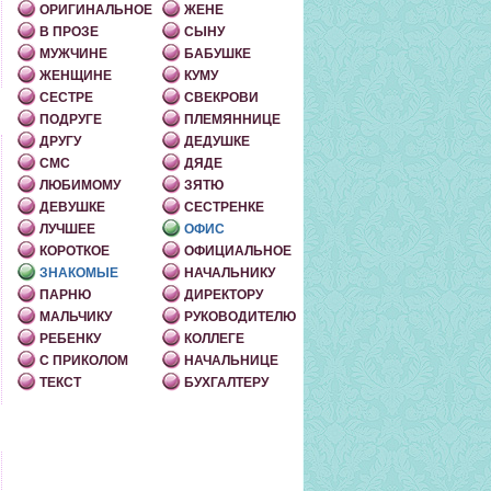
ОРИГИНАЛЬНОЕ
ЖЕНЕ
В ПРОЗЕ
СЫНУ
МУЖЧИНЕ
БАБУШКЕ
ЖЕНЩИНЕ
КУМУ
СЕСТРЕ
СВЕКРОВИ
ПОДРУГЕ
ПЛЕМЯННИЦЕ
ДРУГУ
ДЕДУШКЕ
СМС
ДЯДЕ
ЛЮБИМОМУ
ЗЯТЮ
ДЕВУШКЕ
СЕСТРЕНКЕ
ЛУЧШЕЕ
ОФИС
КОРОТКОЕ
ОФИЦИАЛЬНОЕ
ЗНАКОМЫЕ
НАЧАЛЬНИКУ
ПАРНЮ
ДИРЕКТОРУ
МАЛЬЧИКУ
РУКОВОДИТЕЛЮ
РЕБЕНКУ
КОЛЛЕГЕ
С ПРИКОЛОМ
НАЧАЛЬНИЦЕ
ТЕКСТ
БУХГАЛТЕРУ