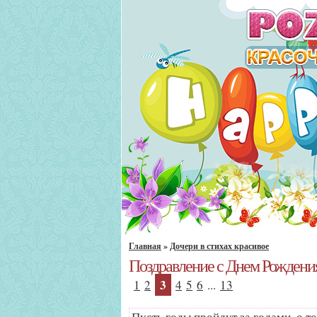
Главная
»
Дочери в стихах красивое
Поздравление с Днем Рождения
3
1
2
4
5
6
...
13
Пусть годы пройдут за годами, о то