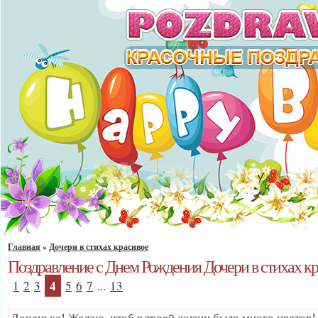
Главная
»
Дочери в стихах красивое
Поздравление с Днем Рождения Дочери в стихах к
4
1
2
3
5
6
7
...
13
Доченька! Желаю, чтоб в твоей жизни было много цветов! А